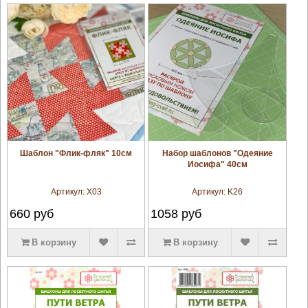
увеличить
увеличить
Шаблон "Флик-фляк" 10см
Набор шаблонов "Одеяние
Иосифа" 40см
Артикул:
X03
Артикул:
K26
660
руб
1058
руб
В корзину
В корзину