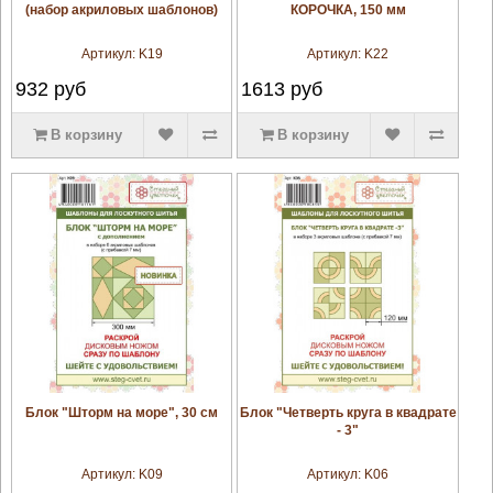
(набор акриловых шаблонов)
КОРОЧКА, 150 мм
Артикул:
K19
Артикул:
K22
932
руб
1613
руб
В корзину
В корзину
увеличить
увеличить
Блок "Шторм на море", 30 см
Блок "Четверть круга в квадрате
- 3"
Артикул:
K09
Артикул:
K06