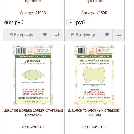
цветочек
цветочек
Артикул:
J100D
Артикул:
J150D
462
руб
630
руб
В корзину
В корзину
увеличить
увеличить
Шаблон Долька 150мм Стёганый
Шаблон "Яблочный огрызок",
цветочек
160 мм
Артикул:
K03
Артикул:
H160