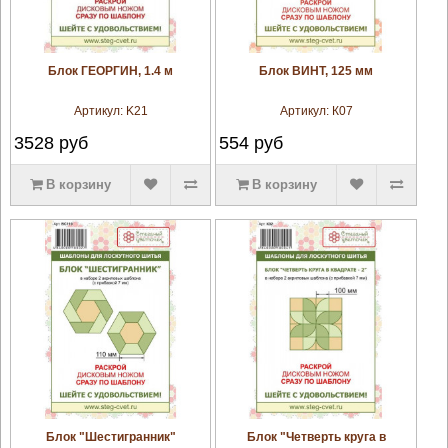
увеличить
увеличить
Блок ГЕОРГИН, 1.4 м
Блок ВИНТ, 125 мм
Артикул:
K21
Артикул:
К07
3528
руб
554
руб
В корзину
В корзину
увеличить
увеличить
Блок "Шестигранник"
Блок "Четверть круга в