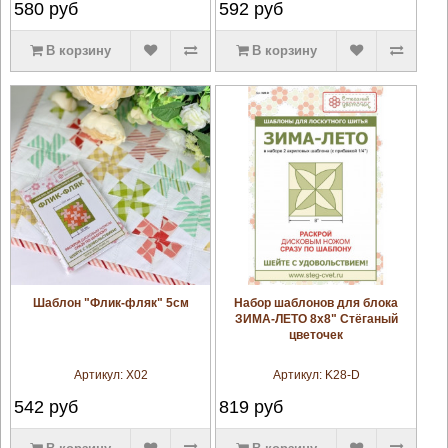
580
руб
592
руб
В корзину
В корзину
увеличить
увеличить
Шаблон "Флик-фляк" 5см
Набор шаблонов для блока
ЗИМА-ЛЕТО 8х8" Стёганый
цветочек
Артикул:
X02
Артикул:
K28-D
542
руб
819
руб