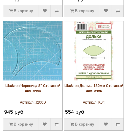
В корзину
В корзину
увеличить
увеличить
Шаблон Черепица 8" Стёганый
Шаблон Долька 130мм Стёганый
цветочек
цветочек
Артикул:
J200D
Артикул:
K04
945
руб
554
руб
В корзину
В корзину