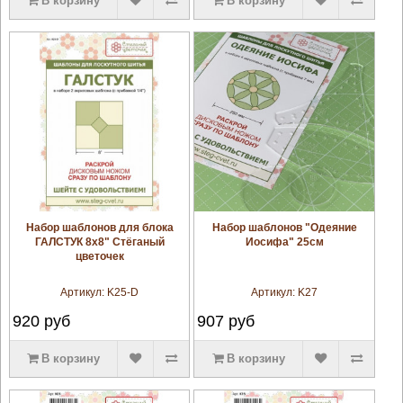
В корзину
В корзину
увеличить
увеличить
Набор шаблонов для блока
Набор шаблонов "Одеяние
ГАЛСТУК 8х8" Стёганый
Иосифа" 25см
цветочек
Артикул:
K25-D
Артикул:
K27
920
руб
907
руб
В корзину
В корзину