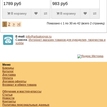
1789
руб
983
руб
В корзину
В корзину
Показано с 1 по 30 из 42 (всего 2 страниц)
1
2
>
>|
E-mail:
info@artsakvoyaj.ru
Саквояж.
Интернет-магазин товаров для рукоделия, творчества и
хобби
Меню
Бренды
Каталог
Доставка
Оплата
Договор оферты
Возврат и обмен товара
Обучение и мастер-классы
Статьи
Новости
Контакты
Политика персональных данных