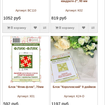
квадрате-2", 90 мм
Артикул:
BC110
Артикул:
K02
1052
руб
819
руб
В корзину
В корзину
увеличить
увеличить
Блок "Флик-фляк", 70мм
Блок "Королевский" 9 дюймов
Артикул:
X01
Артикул:
K24-D
592
руб
1197
руб