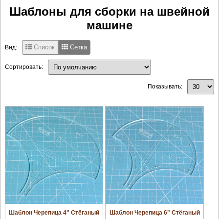
Шаблоны для сборки на швейной
машине
Список
Сетка
Вид:
Сортировать:
Показывать:
увеличить
увеличить
Шаблон Черепица 4" Стёганый
Шаблон Черепица 6" Стёганый