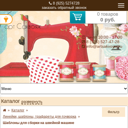
8 (925) 5274728
заказать обратный звонок
0 товаров
0 руб.
⏰ пн-пт 10:00 - 17:00
8 (925) 527-47-28
info@artsakvoyaj.ru
Каталог
развернуть
»
Каталог
»
Фильтр
Линейки, шаблоны, трафареты для пэчворка
»
Шаблоны для сборки на швейной машине