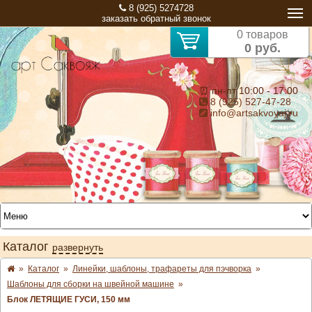
8 (925) 5274728
заказать обратный звонок
0 товаров
0 руб.
⏰ пн-пт 10:00 - 17:00
8 (925) 527-47-28
info@artsakvoyaj.ru
Каталог
развернуть
»
Каталог
»
Линейки, шаблоны, трафареты для пэчворка
»
Шаблоны для сборки на швейной машине
»
Блок ЛЕТЯЩИЕ ГУСИ, 150 мм