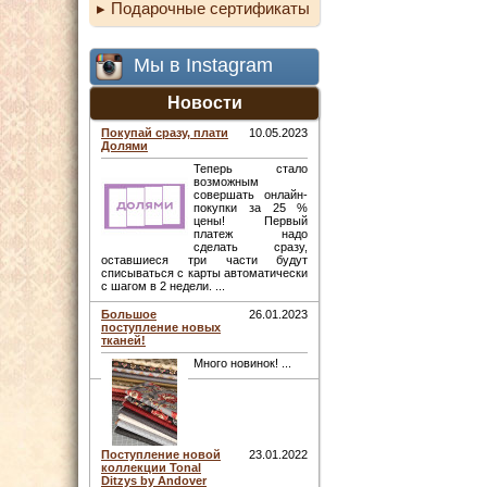
Подарочные сертификаты
Мы в Instagram
Новости
Покупай сразу, плати
10.05.2023
Долями
Теперь стало
возможным
совершать онлайн-
покупки за 25 %
цены! Первый
платеж надо
сделать сразу,
оставшиеся три части будут
списываться с карты автоматически
с шагом в 2 недели. ...
Большое
26.01.2023
поступление новых
тканей!
Много новинок! ...
Поступление новой
23.01.2022
коллекции Tonal
Ditzys by Andover