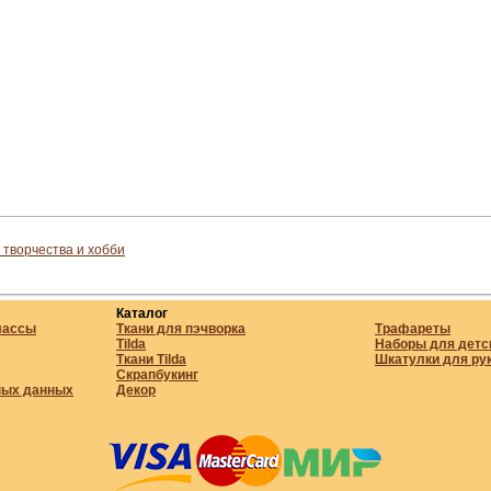
 творчества и хобби
Каталог
лассы
Ткани для пэчворка
Трафареты
Tilda
Наборы для детс
Ткани Tilda
Шкатулки для ру
Скрапбукинг
ных данных
Декор