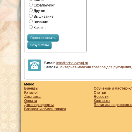
Скрапбукинг
Другое
Вышивание
Вязание
Квилинг
Проголосовать
Результаты
E-mail:
info@artsakvoyaj.ru
Саквояж.
Интернет-магазин товаров для рукоделия,
Меню
Бренды
Обучение и мастер-к
Каталог
Статьи
Доставка
Новости
Оплата
Контакты
Договор оферты
Политика персональ
Возврат и обмен товара