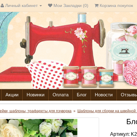
Личный кабинет
Мои Закладки (0)
Корзина покупок
Акции
Новинки
Оплата
Блог
Новости
Отзыв
ейки, шаблоны, трафареты для пэчворка
»
Шаблоны для сборки на швейной
Бл
Артикул:
K2