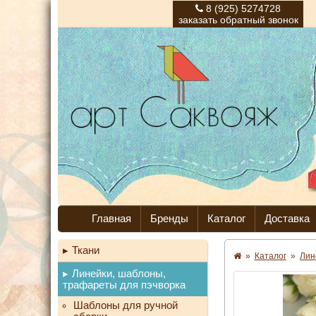
8 (925) 5274728
заказать обратный звонок
Главная
Бренды
Каталог
Доставка
Ткани
»
Каталог
»
Лин
Линейки, шаблоны,
трафареты для пэчворка
Шаблоны для ручной