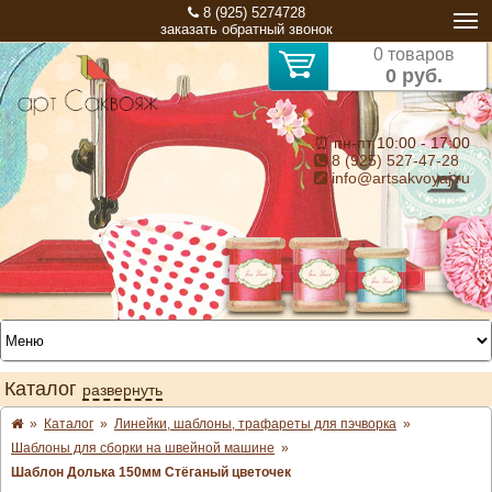
8 (925) 5274728
заказать обратный звонок
0 товаров
0 руб.
⏰ пн-пт 10:00 - 17:00
8 (925) 527-47-28
info@artsakvoyaj.ru
Каталог
развернуть
»
Каталог
»
Линейки, шаблоны, трафареты для пэчворка
»
Шаблоны для сборки на швейной машине
»
Шаблон Долька 150мм Стёганый цветочек