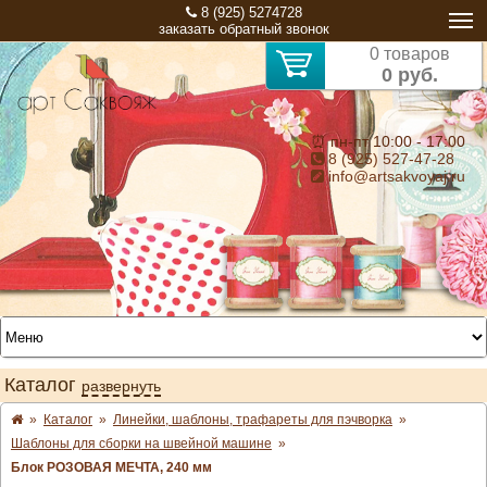
8 (925) 5274728
заказать обратный звонок
0 товаров
0 руб.
⏰ пн-пт 10:00 - 17:00
8 (925) 527-47-28
info@artsakvoyaj.ru
Каталог
развернуть
»
Каталог
»
Линейки, шаблоны, трафареты для пэчворка
»
Шаблоны для сборки на швейной машине
»
Блок РОЗОВАЯ МЕЧТА, 240 мм