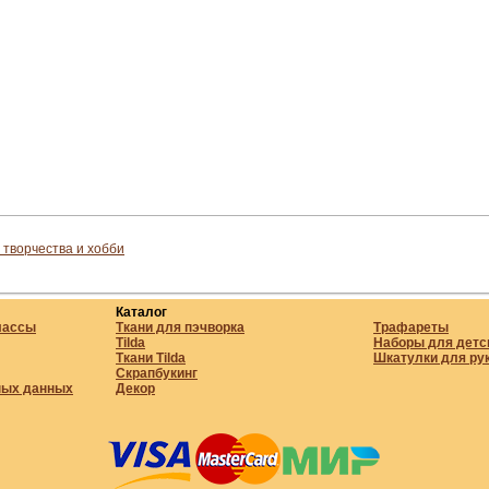
 творчества и хобби
Каталог
лассы
Ткани для пэчворка
Трафареты
Tilda
Наборы для детс
Ткани Tilda
Шкатулки для ру
Скрапбукинг
ных данных
Декор