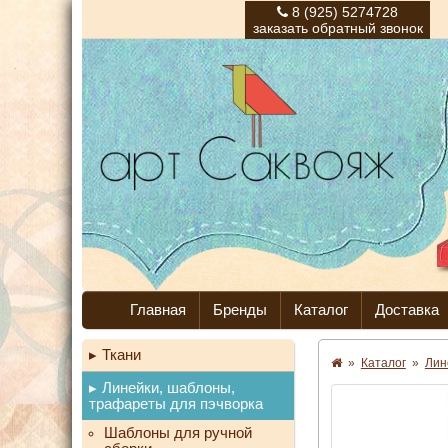
8 (925) 5274728
заказать обратный звонок
Главная
Бренды
Каталог
Доставка
Ткани
»
Каталог
»
Лин
Линейки, шаблоны,
трафареты для пэчворка
Шаблоны для ручной