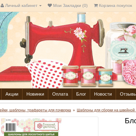
Личный кабинет
Мои Закладки (0)
Корзина покупок
Акции
Новинки
Оплата
Блог
Новости
Отзыв
ейки, шаблоны, трафареты для пэчворка
»
Шаблоны для сборки на швейной
Бл