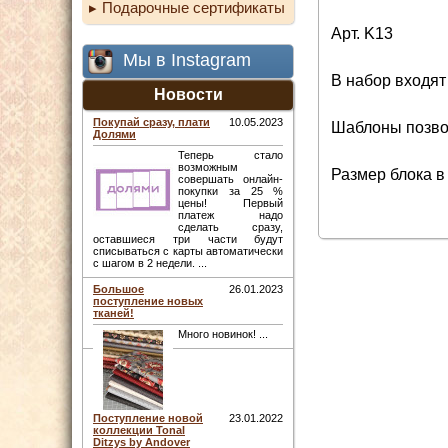
Подарочные сертификаты
Арт. K13
Мы в Instagram
В набор входят
Новости
Покупай сразу, плати
10.05.2023
Шаблоны позво
Долями
Теперь стало
возможным
Размер блока в
совершать онлайн-
покупки за 25 %
цены! Первый
платеж надо
сделать сразу,
оставшиеся три части будут
списываться с карты автоматически
с шагом в 2 недели. ...
Большое
26.01.2023
поступление новых
тканей!
Много новинок! ...
Поступление новой
23.01.2022
коллекции Tonal
Ditzys by Andover