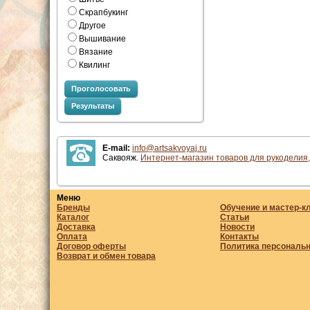
Скрапбукинг
Другое
Вышивание
Вязание
Квилинг
Проголосовать
Результаты
E-mail:
info@artsakvoyaj.ru
Саквояж.
Интернет-магазин товаров для рукоделия,
Меню
Бренды
Обучение и мастер-к
Каталог
Статьи
Доставка
Новости
Оплата
Контакты
Договор оферты
Политика персональ
Возврат и обмен товара