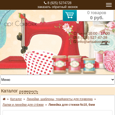
8 (925) 5274728
заказать обратный звонок
0 товаров
0 руб.
⏰ пн-пт 10:00 - 17:00
8 (925) 527-47-28
info@artsakvoyaj.ru
Каталог
развернуть
»
Каталог
»
Линейки, шаблоны, трафареты для пэчворка
»
Лапки и линейки для стёжки
»
Линейка для стежки №10, 6мм