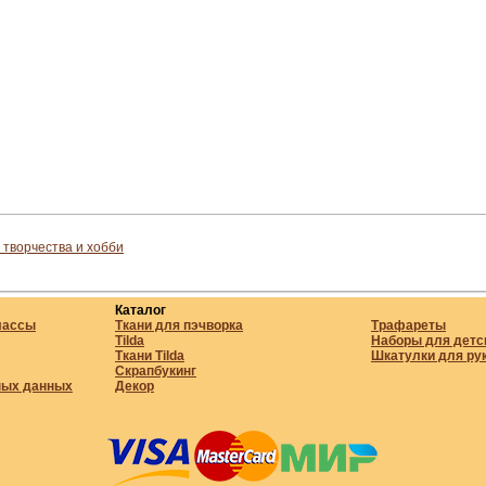
 творчества и хобби
Каталог
лассы
Ткани для пэчворка
Трафареты
Tilda
Наборы для детс
Ткани Tilda
Шкатулки для ру
Скрапбукинг
ных данных
Декор