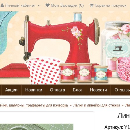
Личный кабинет
Мои Закладки (0)
Корзина покупок
Акции
Новинки
Оплата
Блог
Новости
Отзыв
ейки, шаблоны, трафареты для пэчворка
»
Лапки и линейки для стёжки
»
Ли
Лин
Артикул:
Y1