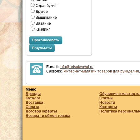
Скрапбукинг
Другое
Вышивание
Вязание
Квилинг
Проголосовать
Результаты
E-mail:
info@artsakvoyaj.ru
Саквояж.
Интернет-магазин товаров для рукоделия,
Меню
Бренды
Обучение и мастер-к
Каталог
Статьи
Доставка
Новости
Оплата
Контакты
Договор оферты
Политика персональ
Возврат и обмен товара