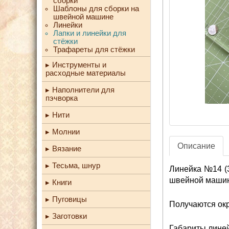
сборки
Шаблоны для сборки на
швейной машине
Линейки
Лапки и линейки для
стёжки
Трафареты для стёжки
Инструменты и
расходные материалы
Наполнители для
пэчворка
Нити
Молнии
Описание
Вязание
Тесьма, шнур
Линейка №14 (3
швейной машин
Книги
Пуговицы
Получаются окр
Заготовки
Габариты лине