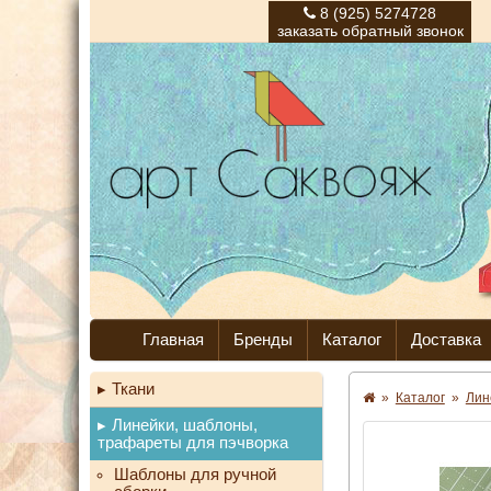
8 (925) 5274728
заказать обратный звонок
Главная
Бренды
Каталог
Доставка
Ткани
»
Каталог
»
Лин
Линейки, шаблоны,
трафареты для пэчворка
Шаблоны для ручной