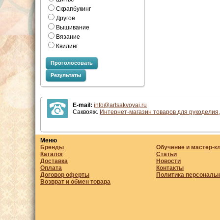
Скрапбукинг
Другое
Вышивание
Вязание
Квилинг
Проголосовать
Результаты
E-mail:
info@artsakvoyaj.ru
Саквояж.
Интернет-магазин товаров для рукоделия,
Меню
Бренды
Обучение и мастер-к
Каталог
Статьи
Доставка
Новости
Оплата
Контакты
Договор оферты
Политика персональ
Возврат и обмен товара