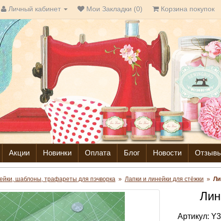
Личный кабинет
Мои Закладки (0)
Корзина покупок
Акции
Новинки
Оплата
Блог
Новости
Отзыв
ейки, шаблоны, трафареты для пэчворка
»
Лапки и линейки для стёжки
»
Ли
Лин
Артикул:
Y3