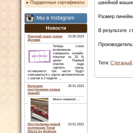
Подарочные сертификаты
швейной машин
Размер линейки
Мы в Instagram
Новости
В результате с
Покупай сразу, плати
10.05.2023
Долями
Производитель:
Теперь стало
возможным
совершать онлайн-
покупки за 25 %
цены! Первый
Теги:
Стеганый 
платеж надо
сделать сразу,
оставшиеся три части будут
списываться с карты автоматически
с шагом в 2 недели. ...
Большое
26.01.2023
поступление новых
тканей!
Много новинок! ...
Поступление новой
23.01.2022
коллекции Tonal
Ditzys by Andover