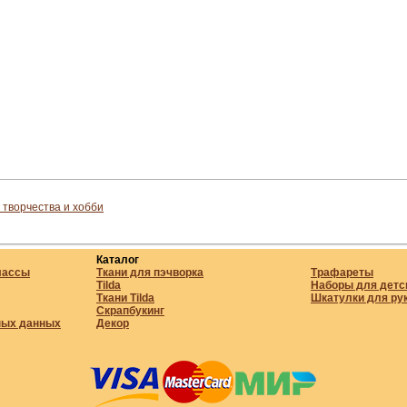
 творчества и хобби
Каталог
лассы
Ткани для пэчворка
Трафареты
Tilda
Наборы для детс
Ткани Tilda
Шкатулки для ру
Скрапбукинг
ных данных
Декор