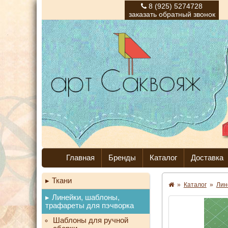
8 (925) 5274728
заказать обратный звонок
Главная
Бренды
Каталог
Доставка
Ткани
»
Каталог
»
Лин
Линейки, шаблоны,
трафареты для пэчворка
Шаблоны для ручной