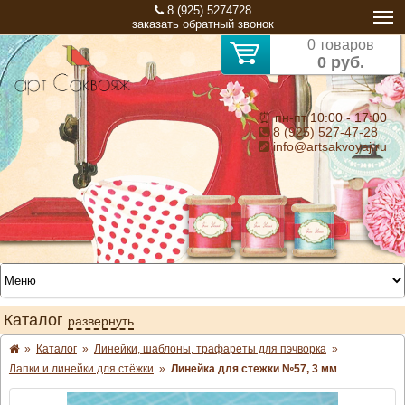
8 (925) 5274728
заказать обратный звонок
0 товаров
0 руб.
⏰ пн-пт 10:00 - 17:00
8 (925) 527-47-28
info@artsakvoyaj.ru
Каталог
развернуть
»
Каталог
»
Линейки, шаблоны, трафареты для пэчворка
»
Лапки и линейки для стёжки
»
Линейка для стежки №57, 3 мм