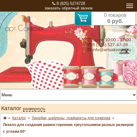
8 (925) 5274728
заказать обратный звонок
0 товаров
0 руб.
⏰ пн-пт 10:00 - 17:00
8 (925) 527-47-28
info@artsakvoyaj.ru
Каталог
развернуть
»
Каталог
»
Линейки, шаблоны, трафареты для пэчворка
»
Лекало для создания равносторонних треугольников разных размеров
с углами 60°