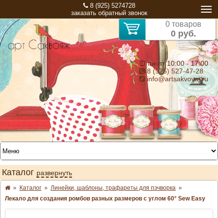
8 (925) 5274728
заказать обратный звонок
0 товаров
0 руб.
⏰ пн-пт 10:00 - 17:00
8 (925) 527-47-28
info@artsakvoyaj.ru
Каталог
развернуть
»
Каталог
»
Линейки, шаблоны, трафареты для пэчворка
»
Лекало для создания ромбов разных размеров с углом 60° Sew Easy