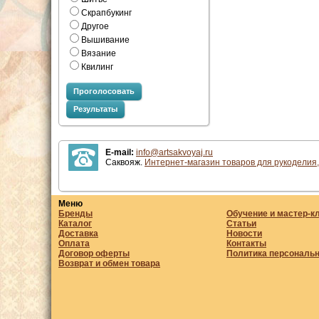
Скрапбукинг
Другое
Вышивание
Вязание
Квилинг
Проголосовать
Результаты
E-mail:
info@artsakvoyaj.ru
Саквояж.
Интернет-магазин товаров для рукоделия,
Меню
Бренды
Обучение и мастер-к
Каталог
Статьи
Доставка
Новости
Оплата
Контакты
Договор оферты
Политика персональ
Возврат и обмен товара