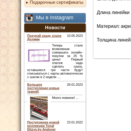
Подарочные сертификаты
Длина линейки 
Мы в Instagram
Материал: акри
Новости
Покупай сразу, плати
10.05.2023
Толщина линейк
Долями
Теперь стало
возможным
совершать онлайн-
покупки за 25 %
цены! Первый
платеж надо
сделать сразу,
оставшиеся три части будут
списываться с карты автоматически
с шагом в 2 недели. ...
Большое
26.01.2023
поступление новых
тканей!
Много новинок! ...
Поступление новой
23.01.2022
коллекции Tonal
Ditzys by Andover