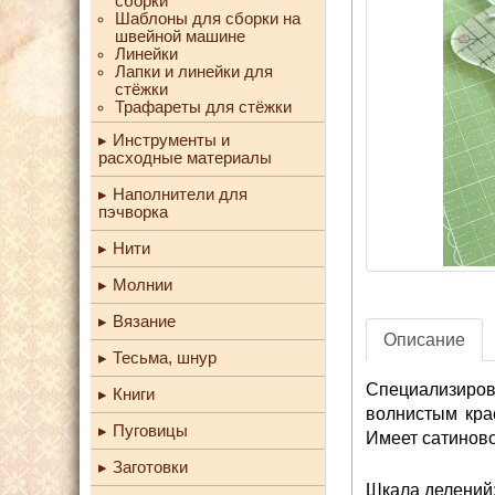
сборки
Шаблоны для сборки на
швейной машине
Линейки
Лапки и линейки для
стёжки
Трафареты для стёжки
Инструменты и
расходные материалы
Наполнители для
пэчворка
Нити
Молнии
Вязание
Описание
Тесьма, шнур
Специализиров
Книги
волнистым крае
Пуговицы
Имеет сатиново
Заготовки
Шкала делений: