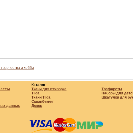
 творчества и хобби
Каталог
лассы
Ткани для пэчворка
Трафареты
Tilda
Наборы для детс
Ткани Tilda
Шкатулки для ру
Скрапбукинг
ных данных
Декор