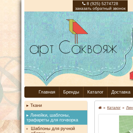
8 (925) 5274728
заказать обратный звонок
Главная
Бренды
Каталог
Доставка
Ткани
»
Каталог
»
Лин
Линейки, шаблоны,
трафареты для пэчворка
Шаблоны для ручной