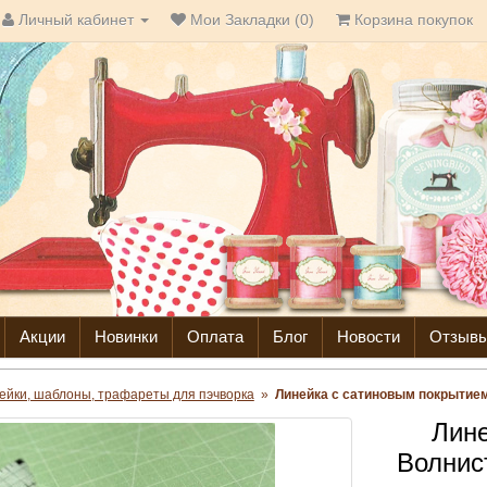
Личный кабинет
Мои Закладки (0)
Корзина покупок
Акции
Новинки
Оплата
Блог
Новости
Отзыв
ейки, шаблоны, трафареты для пэчворка
»
Линейка с сатиновым покрытием
Лине
Волнис