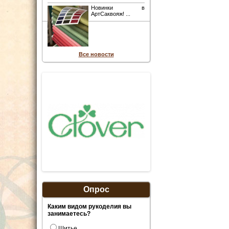
Новинки в
АртСаквояж! ...
Все новости
Опрос
Каким видом рукоделия вы
занимаетесь?
Шитье