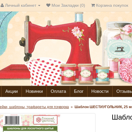
Личный кабинет
Мои Закладки (0)
Корзина покупок
Акции
Новинки
Оплата
Блог
Новости
Отзыв
ейки, шаблоны, трафареты для пэчворка
»
Шаблон ШЕСТИУГОЛЬНИК, 25 мм
Шабл