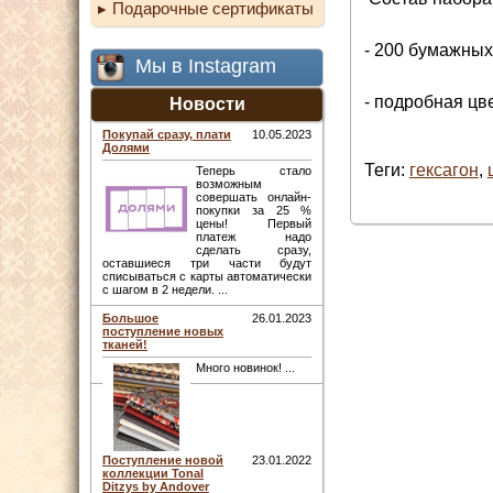
Подарочные сертификаты
- 200 бумажны
Мы в Instagram
- подробная цв
Новости
Покупай сразу, плати
10.05.2023
Долями
Теги:
гексагон
,
Теперь стало
возможным
совершать онлайн-
покупки за 25 %
цены! Первый
платеж надо
сделать сразу,
оставшиеся три части будут
списываться с карты автоматически
с шагом в 2 недели. ...
Большое
26.01.2023
поступление новых
тканей!
Много новинок! ...
Поступление новой
23.01.2022
коллекции Tonal
Ditzys by Andover