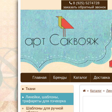
8 (925) 5274728
заказать обратный звонок
Главная
Бренды
Каталог
Доставка
Ткани
»
Каталог
»
Лин
Линейки, шаблоны,
трафареты для пэчворка
Шаблоны для ручной