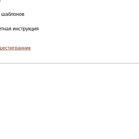
х шаблонов
етная инструкция
шестигранник