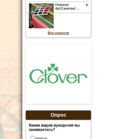
Новинки в
АртСаквояж! ...
Все новости
Опрос
Каким видом рукоделия вы
занимаетесь?
Шитье