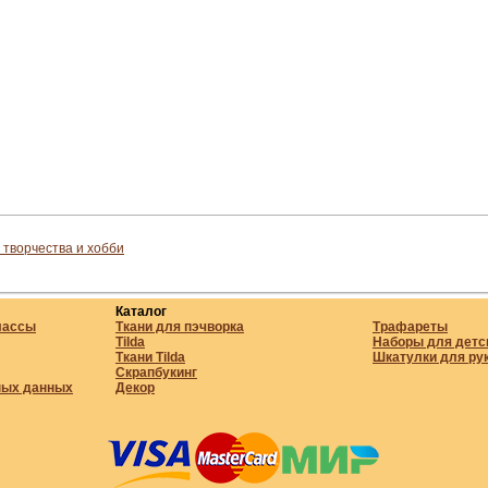
 творчества и хобби
Каталог
лассы
Ткани для пэчворка
Трафареты
Tilda
Наборы для детс
Ткани Tilda
Шкатулки для ру
Скрапбукинг
ных данных
Декор