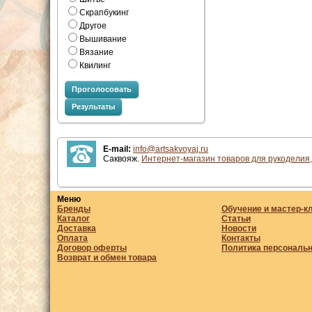
Скрапбукинг
Другое
Вышивание
Вязание
Квилинг
Проголосовать
Результаты
E-mail:
info@artsakvoyaj.ru
Саквояж.
Интернет-магазин товаров для рукоделия,
Меню
Бренды
Обучение и мастер-к
Каталог
Статьи
Доставка
Новости
Оплата
Контакты
Договор оферты
Политика персональ
Возврат и обмен товара