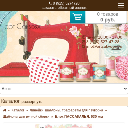
8 (925) 5274728
заказать обратный звонок
0 товаров
0 руб.
⏰ пн-пт 10:00 - 17:00
8 (925) 527-47-28
info@artsakvoyaj.ru
Каталог
развернуть
»
Каталог
»
Линейки, шаблоны, трафареты для пэчворка
»
Шаблоны для ручной сборки
»
Блок ПАССАКАЛЬЯ, 630 мм