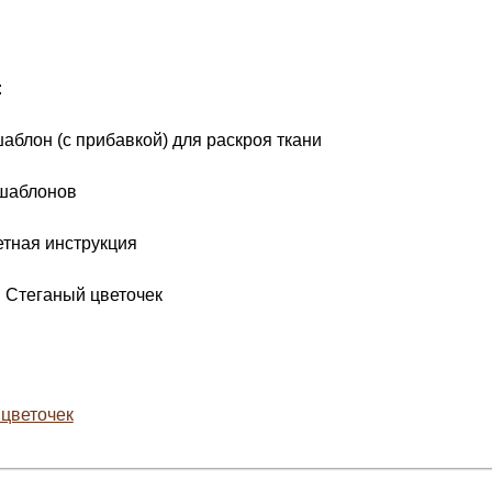
:
шаблон (с прибавкой) для раскроя ткани
 шаблонов
етная инструкция
 Стеганый цветочек
цветочек