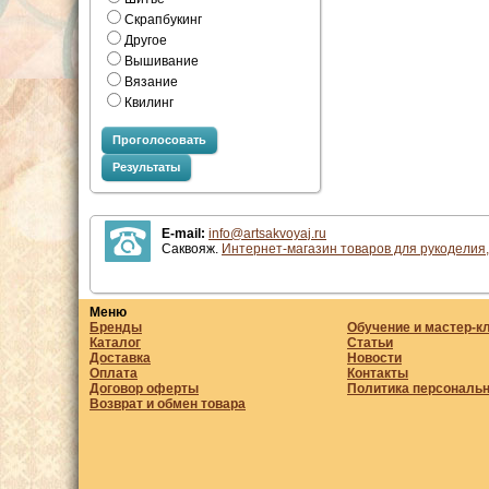
Скрапбукинг
Другое
Вышивание
Вязание
Квилинг
Проголосовать
Результаты
E-mail:
info@artsakvoyaj.ru
Саквояж.
Интернет-магазин товаров для рукоделия,
Меню
Бренды
Обучение и мастер-к
Каталог
Статьи
Доставка
Новости
Оплата
Контакты
Договор оферты
Политика персональ
Возврат и обмен товара