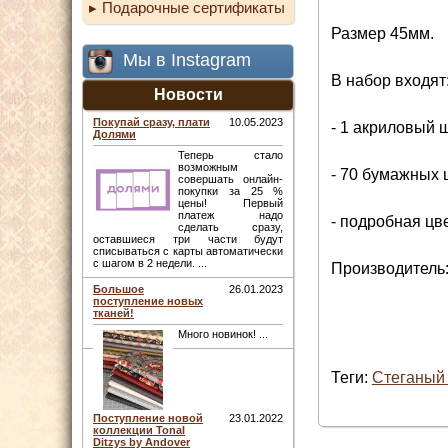
Подарочные сертификаты
Размер 45мм.
Мы в Instagram
В набор входят
Новости
Покупай сразу, плати
10.05.2023
- 1 акриловый 
Долями
Теперь стало
возможным
- 70 бумажных
совершать онлайн-
покупки за 25 %
цены! Первый
платеж надо
- подробная цв
сделать сразу,
оставшиеся три части будут
списываться с карты автоматически
с шагом в 2 недели. ...
Производитель:
Большое
26.01.2023
поступление новых
тканей!
Много новинок! ...
Теги:
Стеганый 
Поступление новой
23.01.2022
коллекции Tonal
Ditzys by Andover