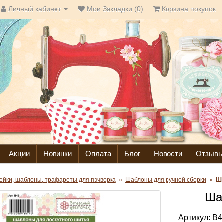
Личный кабинет
Мои Закладки (0)
Корзина покупок
Акции
Новинки
Оплата
Блог
Новости
Отзыв
ейки, шаблоны, трафареты для пэчворка
»
Шаблоны для ручной сборки
»
Ш
Ша
Артикул:
B4