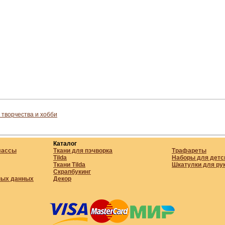
 творчества и хобби
Каталог
лассы
Ткани для пэчворка
Трафареты
Tilda
Наборы для детс
Ткани Tilda
Шкатулки для ру
Скрапбукинг
ных данных
Декор