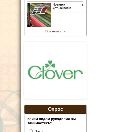
Новинки в
АртСаквояж! ...
Все новости
Опрос
Каким видом рукоделия вы
занимаетесь?
Шитье