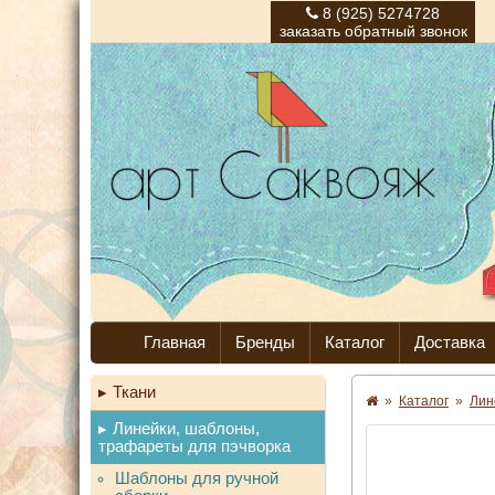
8 (925) 5274728
заказать обратный звонок
Главная
Бренды
Каталог
Доставка
Ткани
»
Каталог
»
Лин
Линейки, шаблоны,
трафареты для пэчворка
Шаблоны для ручной