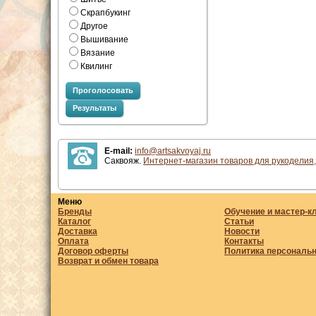
Скрапбукинг
Другое
Вышивание
Вязание
Квилинг
Проголосовать
Результаты
E-mail:
info@artsakvoyaj.ru
Саквояж.
Интернет-магазин товаров для рукоделия,
Меню
Бренды
Обучение и мастер-к
Каталог
Статьи
Доставка
Новости
Оплата
Контакты
Договор оферты
Политика персональ
Возврат и обмен товара