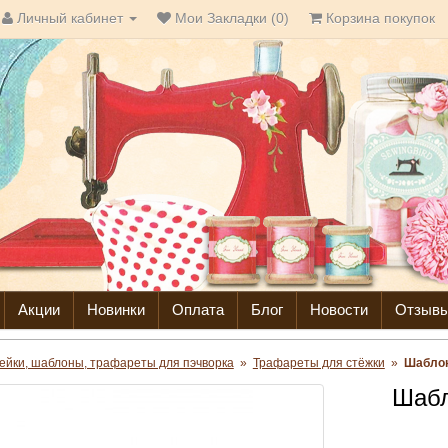
Личный кабинет
Мои Закладки (0)
Корзина покупок
Акции
Новинки
Оплата
Блог
Новости
Отзыв
ейки, шаблоны, трафареты для пэчворка
»
Трафареты для стёжки
»
Шаблон
Шабл