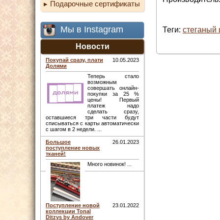
Подарочные сертификаты
Мы в Instagram
Теги:
стеганый 
Новости
Покупай сразу, плати
10.05.2023
Долями
Теперь стало
возможным
совершать онлайн-
покупки за 25 %
цены! Первый
платеж надо
сделать сразу,
оставшиеся три части будут
списываться с карты автоматически
с шагом в 2 недели. ...
Большое
26.01.2023
поступление новых
тканей!
Много новинок! ...
Поступление новой
23.01.2022
коллекции Tonal
Ditzys by Andover