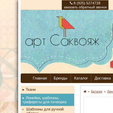
8 (925) 5274728
заказать обратный звонок
Главная
Бренды
Каталог
Доставка
Ткани
»
Каталог
»
Лин
Линейки, шаблоны,
трафареты для пэчворка
Шаблоны для ручной