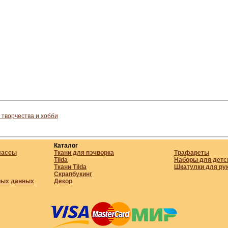
 творчества и хобби
Каталог
лассы
Ткани для пэчворка
Трафареты
Tilda
Наборы для детс
Ткани Tilda
Шкатулки для ру
Скрапбукинг
ных данных
Декор