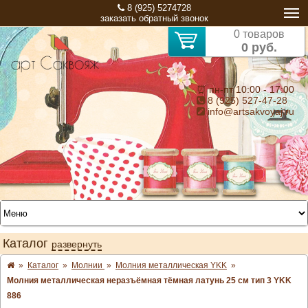
8 (925) 5274728
заказать обратный звонок
0 товаров
0 руб.
⏰ пн-пт 10:00 - 17:00
8 (925) 527-47-28
info@artsakvoyaj.ru
Каталог
развернуть
»
Каталог
»
Молнии
»
Молния металлическая YKK
»
Молния металлическая неразъёмная тёмная латунь 25 см тип 3 YKK
886