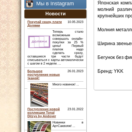
Японская комп
Мы в Instagram
молний различ
Новости
крупнейших про
Покупай сразу, плати
10.05.2023
Долями
Молния металли
Теперь стало
возможным
совершать онлайн-
покупки за 25 %
Ширина звеньев
цены! Первый
платеж надо
сделать сразу,
оставшиеся три части будут
Бегунок без фи
списываться с карты автоматически
с шагом в 2 недели. ...
Бренд: YKK
Большое
26.01.2023
поступление новых
тканей!
Много новинок! ...
Поступление новой
23.01.2022
коллекции Tonal
Ditzys by Andover
Новинки в
АртСаквояж! ...