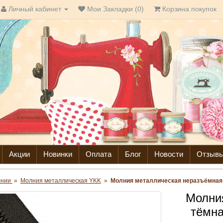
Личный кабинет
Мои Закладки (0)
Корзина покупок
Акции
Новинки
Оплата
Блог
Новости
Отзыв
лнии
»
Молния металлическая YKK
»
Молния металлическая неразъёмная т
Молни
тёмна