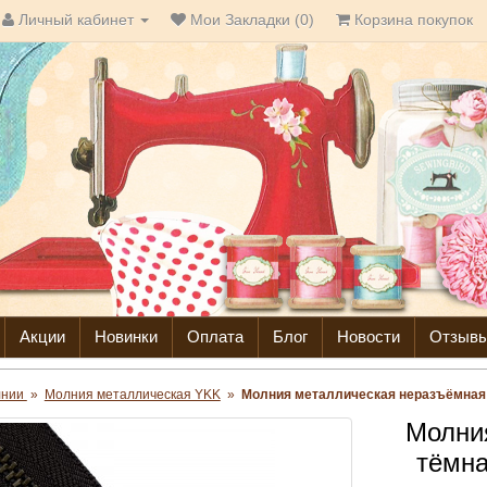
Личный кабинет
Мои Закладки (0)
Корзина покупок
Акции
Новинки
Оплата
Блог
Новости
Отзыв
лнии
»
Молния металлическая YKK
»
Молния металлическая неразъёмная т
Молни
тёмна