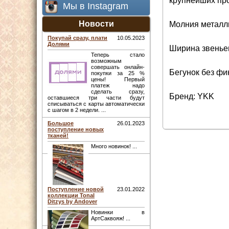
крупнейших про
Мы в Instagram
Новости
Молния металли
Покупай сразу, плати
10.05.2023
Долями
Ширина звеньев
Теперь стало
возможным
совершать онлайн-
Бегунок без фи
покупки за 25 %
цены! Первый
платеж надо
сделать сразу,
Бренд: YKK
оставшиеся три части будут
списываться с карты автоматически
с шагом в 2 недели. ...
Большое
26.01.2023
поступление новых
тканей!
Много новинок! ...
Поступление новой
23.01.2022
коллекции Tonal
Ditzys by Andover
Новинки в
АртСаквояж! ...