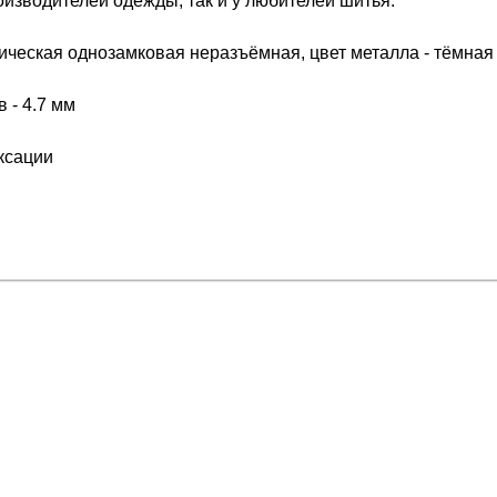
изводителей одежды, так и у любителей шитья.
ческая однозамковая неразъёмная, цвет металла - тёмная 
 - 4.7 мм
ксации