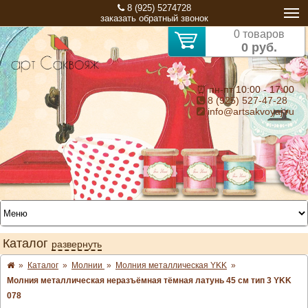
8 (925) 5274728
заказать обратный звонок
0 товаров
0 руб.
⏰ пн-пт 10:00 - 17:00
8 (925) 527-47-28
info@artsakvoyaj.ru
Каталог
развернуть
»
Каталог
»
Молнии
»
Молния металлическая YKK
»
Молния металлическая неразъёмная тёмная латунь 45 см тип 3 YKK
078