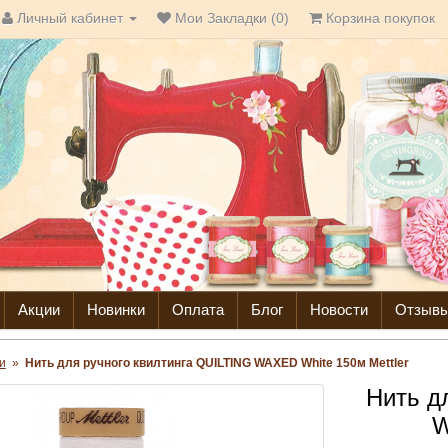
Личный кабинет
Мои Закладки (0)
Корзина покупок
Акции
Новинки
Оплата
Блог
Новости
Отзыв
и
»
Нить для ручного квилтинга QUILTING WAXED White 150м Mettler
Нить д
W