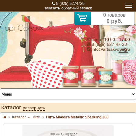
8 (925) 5274728
заказать обратный звонок
0 товаров
0 руб.
⏰ пн-пт 10:00 - 17:00
8 (925) 527-47-28
info@artsakvoyaj.ru
Каталог
развернуть
»
Каталог
»
Нити
»
Нить Madeira Metallic Sparkling 280