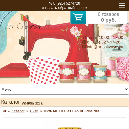
8 (925) 5274728
заказать обратный звонок
0 товаров
0 руб.
⏰ пн-пт 10:00 - 17:00
8 (925) 527-47-28
info@artsakvoyaj.ru
Каталог
развернуть
»
Каталог
»
Нити
»
Нить METTLER ELASTIC Pine Nut