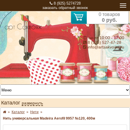
8 (925) 5274728
заказать обратный звонок
0 товаров
0 руб.
⏰ пн-пт 10:00 - 17:00
8 (925) 527-47-28
info@artsakvoyaj.ru
Каталог
развернуть
»
Каталог
»
Нити
»
Нить универсальная Madeira Aerofil 9957 №120, 400м