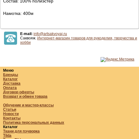
Состав: 100% полиэстер
Намотка: 400м
E-mail:
info@artsakvoyaj.ru
Саквояж.
Интернет-магазин товаров для рукоделия, творчества и
хобби
Меню
Бренды
Каталог
Доставка
Оплата
Договор оферты
Возврат и обмен товара
Обучение и мастер-классы
Статьи
Новости
Контакты
Политика персональных данных
Каталог
Ткани для пэчворка
Tilda