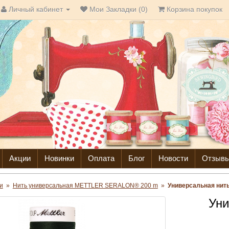
Личный кабинет
Мои Закладки (0)
Корзина покупок
Акции
Новинки
Оплата
Блог
Новости
Отзыв
и
»
Нить универсальная METTLER SERALON® 200 m
»
Универсальная нит
Уни