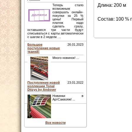
Длина: 200 м
Теперь стало
возможным
совершать онлайн-
покупки за 25 %
Состав: 100 % 
цены! Первый
платеж надо
сделать сразу,
оставшиеся три части будут
списываться с карты автоматически
с шагом в 2 недели. ...
Большое
26.01.2023
поступление новых
тканей!
Много новинок! ...
Поступление новой
23.01.2022
коллекции Tonal
Ditzys by Andover
Новинки в
АртСаквояж! ...
Все новости