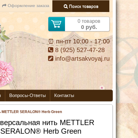
Оформление заказа
Поиск товаров
0 товаров
0 руб.
⏰ пн-пт 10:00 - 17:00
8 (925) 527-47-28
info@artsakvoyaj.ru
ы
Вопросы-Ответы
Контакты
ь METTLER SERALON® Herb Green
версальная нить METTLER
SERALON® Herb Green