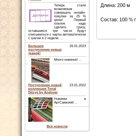
Длина: 200 м
Теперь стало
возможным
совершать онлайн-
покупки за 25 %
Состав: 100 % 
цены! Первый
платеж надо
сделать сразу,
оставшиеся три части будут
списываться с карты автоматически
с шагом в 2 недели. ...
Большое
26.01.2023
поступление новых
тканей!
Много новинок! ...
Поступление новой
23.01.2022
коллекции Tonal
Ditzys by Andover
Новинки в
АртСаквояж! ...
Все новости