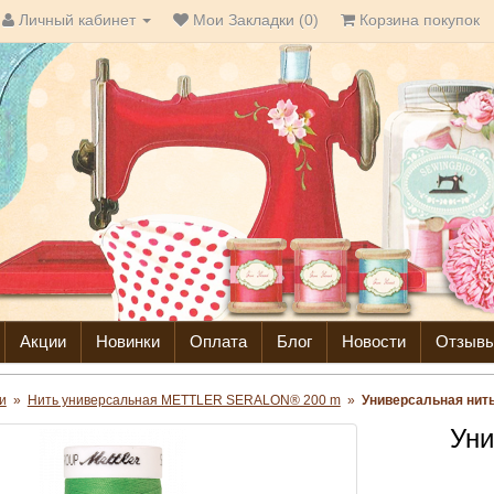
Личный кабинет
Мои Закладки (0)
Корзина покупок
Акции
Новинки
Оплата
Блог
Новости
Отзыв
и
»
Нить универсальная METTLER SERALON® 200 m
»
Универсальная нит
Уни