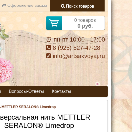
Оформление заказа
Поиск товаров
0 товаров
0 руб.
⏰ пн-пт 10:00 - 17:00
8 (925) 527-47-28
info@artsakvoyaj.ru
ы
Вопросы-Ответы
Контакты
ь METTLER SERALON® Limedrop
версальная нить METTLER
SERALON® Limedrop