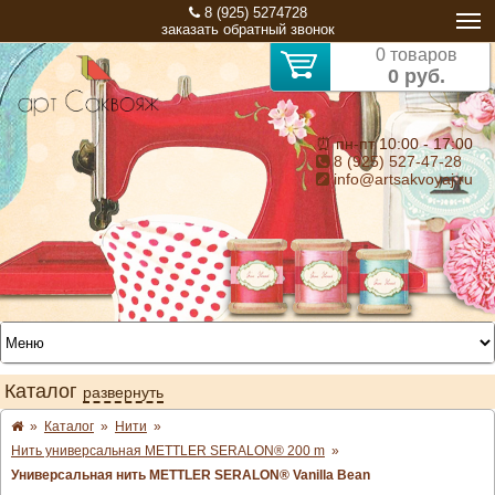
8 (925) 5274728
заказать обратный звонок
0 товаров
0 руб.
⏰ пн-пт 10:00 - 17:00
8 (925) 527-47-28
info@artsakvoyaj.ru
Каталог
развернуть
»
Каталог
»
Нити
»
Нить универсальная METTLER SERALON® 200 m
»
Универсальная нить METTLER SERALON® Vanilla Bean