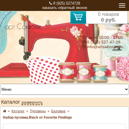
8 (925) 5274728
заказать обратный звонок
0 товаров
0 руб.
⏰ пн-пт 10:00 - 17:00
8 (925) 527-47-28
info@artsakvoyaj.ru
Каталог
развернуть
»
Каталог
»
Пуговицы
»
Базовые
»
Набор пуговиц Black от Favorite Findings