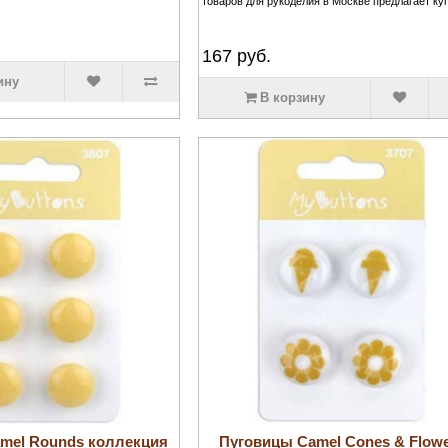
товаров для рукоделия в Москве предлагает куп
167
руб.
ину
В корзину
mel Rounds коллекция
Пуговицы Camel Cones & Flow