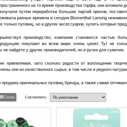
пространенного на то время производства торфа, они вложили де
получали путем переработки больших партий орехов, поставл
еживала разные времена и сегодня Blumenthal Lansing неизмен
е только пуговиц, но и других аксессуаров, купить которые пре
ршенствуя производство, компания становится частью боль
родукцию покупают во всем мире, очень ценят. Тут не толь
ы не найдете у других производителей, но и ручки для сумочек.
е приемлемая, зато сколько радости от воплощения творчес
нены они из качественного сырья, в том числе и редкого натура
 продажа оригинальных пуговиц бренда, а также самая оптимал
Сетка
Сортировать: