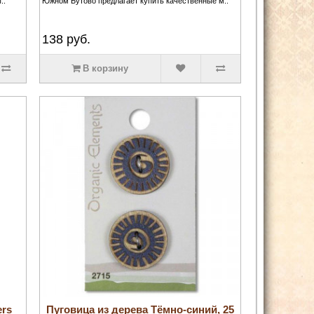
..
Южном Бутово предлагает купить качественные м..
138
руб.
В корзину
ers
Пуговица из дерева Тёмно-синий, 25