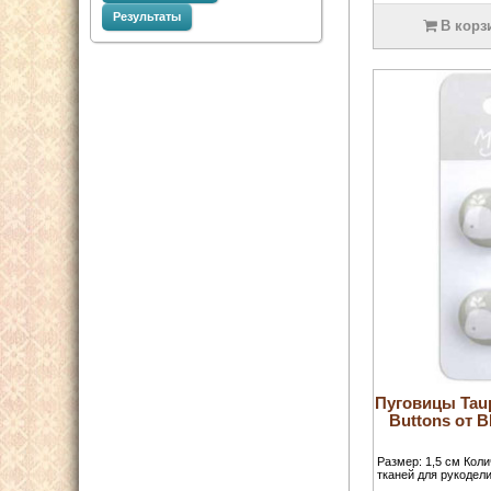
Результаты
В корз
Пуговицы Tau
Buttons от
Размер: 1,5 см Кол
тканей для рукодели