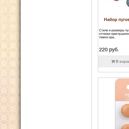
Набор пуго
Стили и размеры пу
оттенки приглушенн
темно-кра..
220
руб.
В корз