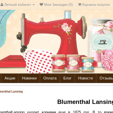
Личный кабинет
Мои Закладки (0)
Корзина покупок
Акции
Новинки
Оплата
Блог
Новости
Отзыв
menthal Lansing
Blumenthal Lansin
menthal
Lansing
уходит корнями еще в 1875 год. В то время,