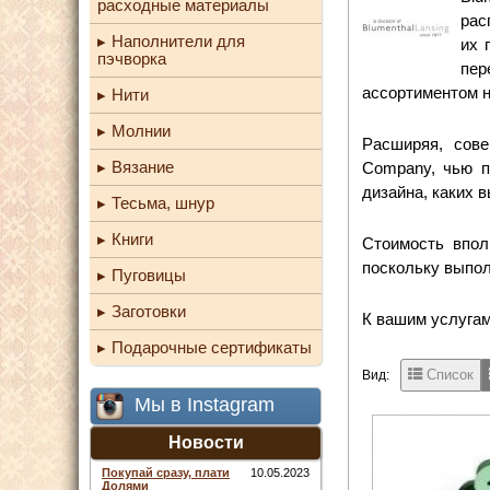
расходные материалы
рас
Наполнители для
их 
пэчворка
пер
ассортиментом н
Нити
Молнии
Расширяя, сове
Вязание
Company, чью п
дизайна, каких в
Тесьма, шнур
Книги
Стоимость
вполн
поскольку выпол
Пуговицы
Заготовки
К вашим услугам
Подарочные сертификаты
Список
Вид:
Мы в Instagram
Новости
Покупай сразу, плати
10.05.2023
Долями