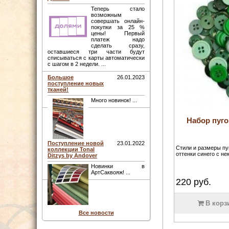
Теперь стало
возможным
совершать онлайн-
покупки за 25 %
цены! Первый
платеж надо
сделать сразу,
оставшиеся три части будут
списываться с карты автоматически
с шагом в 2 недели. ...
Большое
26.01.2023
поступление новых
тканей!
Много новинок! ...
Набор пуго
Поступление новой
23.01.2022
Стили и размеры пу
коллекции Tonal
оттенки синего с н
Ditzys by Andover
Новинки в
АртСаквояж! ...
220
руб.
В корз
Все новости