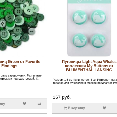
виц Green от Favorite
Пуговицы Light Aqua Whales
Findings
коллекция My Buttons от
BLUMENTHAL LANSING
говиц варьируются. Различные
екоторыми перламутровый. К..
Размер: 1,5 см Количество: 4 шт Интернет-маг
товаров для рукоделия в Москве предлагает куп
167
руб.
ину
В корзину