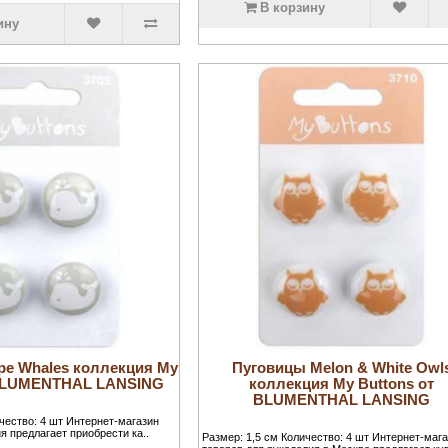
В корзину
ину
pe Whales коллекция My
Пуговицы Melon & White Owl
 BLUMENTHAL LANSING
коллекция My Buttons от
BLUMENTHAL LANSING
ичество: 4 шт Интернет-магазин
я предлагает приобрести ка..
Размер: 1,5 см Количество: 4 шт Интернет-маг