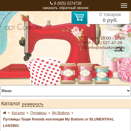
8 (925) 5274728
заказать обратный звонок
0 товаров
0 руб.
⏰ пн-пт 10:00 - 17:00
8 (925) 527-47-28
info@artsakvoyaj.ru
Каталог
развернуть
»
Каталог
»
Пуговицы
»
My Buttons
»
Пуговицы Taupe Rounds коллекция My Buttons от BLUMENTHAL
LANSING