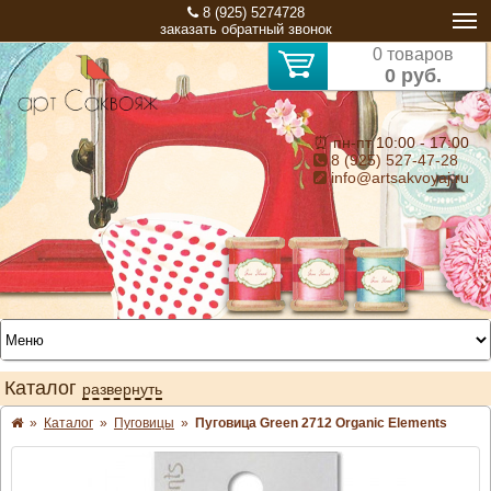
8 (925) 5274728
заказать обратный звонок
0 товаров
0 руб.
⏰ пн-пт 10:00 - 17:00
8 (925) 527-47-28
info@artsakvoyaj.ru
Каталог
развернуть
»
Каталог
»
Пуговицы
»
Пуговица Green 2712 Organic Elements