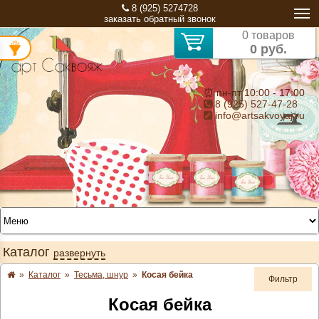
8 (925) 5274728
заказать обратный звонок
0 товаров
0 руб.
⏰ пн-пт 10:00 - 17:00
8 (925) 527-47-28
info@artsakvoyaj.ru
Каталог
развернуть
»
Каталог
»
Тесьма, шнур
»
Косая бейка
Фильтр
Косая бейка