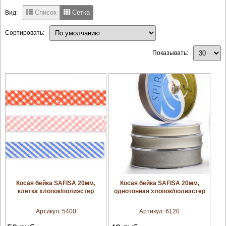
Список
Сетка
Вид:
Сортировать:
Показывать:
увеличить
увеличить
Косая бейка SAFISA 20мм,
Косая бейка SAFISA 20мм,
клетка хлопок/полиэстер
однотонная хлопок/полиэстер
Артикул:
5400
Артикул:
6120