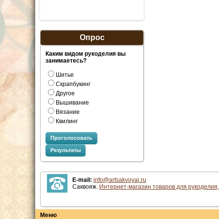
Опрос
Каким видом рукоделия вы
занимаетесь?
Шитье
Скрапбукинг
Другое
Вышивание
Вязание
Квилинг
Проголосовать
Результаты
E-mail:
info@artsakvoyaj.ru
Саквояж.
Интернет-магазин товаров для рукоделия,
Меню