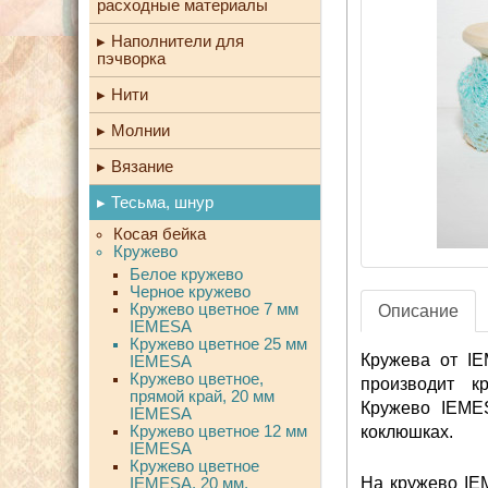
расходные материалы
Наполнители для
пэчворка
Нити
Молнии
Вязание
Тесьма, шнур
Косая бейка
Кружево
Белое кружево
Черное кружево
Кружево цветное 7 мм
Описание
IEMESA
Кружево цветное 25 мм
Кружева от I
IEMESA
Кружево цветное,
производит 
прямой край, 20 мм
Кружево IEME
IEMESA
Кружево цветное 12 мм
коклюшках.
IEMESA
Кружево цветное
На кружево IE
IEMESA, 20 мм,