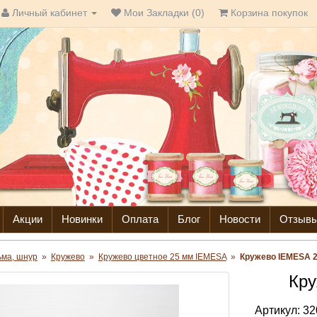
Личный кабинет
Мои Закладки (0)
Корзина покупок
Акции
Новинки
Оплата
Блог
Новости
Отзыв
ьма, шнур
»
Кружево
»
Кружево цветное 25 мм IEMESA
»
Кружево IEMESA 
Кру
Артикул:
32