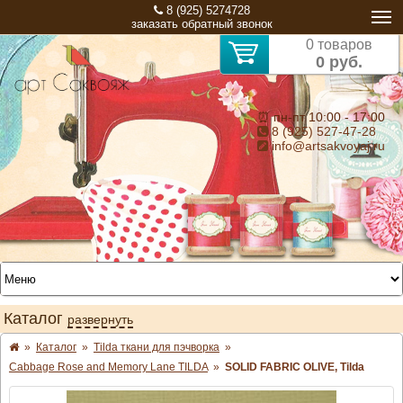
8 (925) 5274728
заказать обратный звонок
0 товаров
0 руб.
⏰ пн-пт 10:00 - 17:00
8 (925) 527-47-28
info@artsakvoyaj.ru
Каталог
развернуть
»
Каталог
»
Tilda ткани для пэчворка
»
Cabbage Rose and Memory Lane TILDA
»
SOLID FABRIC OLIVE, Tilda