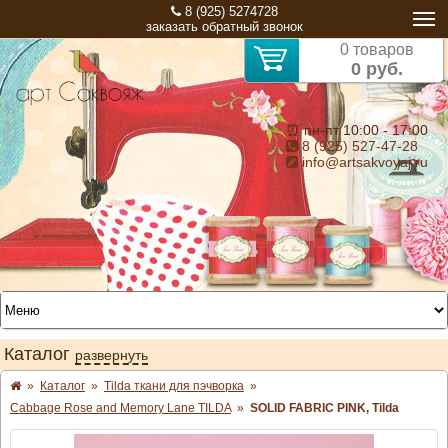
8 (925) 5274728
заказать обратный звонок
0 товаров
0 руб.
⏰ пн-пт 10:00 - 17:00
8 (925) 527-47-28
info@artsakvoyaj.ru
Каталог
развернуть
»
Каталог
»
Tilda ткани для пэчворка
»
Cabbage Rose and Memory Lane TILDA
»
SOLID FABRIC PINK, Tilda