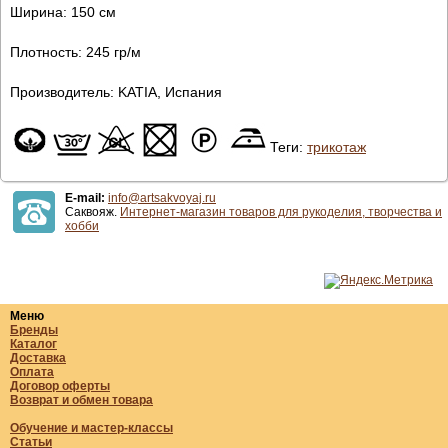
Ширина: 150 см
Плотность: 245 гр/м
Производитель: KATIA, Испания
Теги:
трикотаж
E-mail:
info@artsakvoyaj.ru
Саквояж.
Интернет-магазин товаров для рукоделия, творчества и
хобби
Меню
Бренды
Каталог
Доставка
Оплата
Договор оферты
Возврат и обмен товара
Обучение и мастер-классы
Статьи