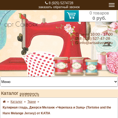
8 (925) 5274728
заказать обратный звонок
0 товаров
0 руб.
⏰ пн-пт 10:00 - 17:00
8 (925) 527-47-28
info@artsakvoyaj.ru
Каталог
развернуть
»
Каталог
»
Ткани
»
Кулирная гладь, Джерси Меланж «Черепаха и Заяц» (Tortoise and the
Hare Melange Jersey) от KATIA