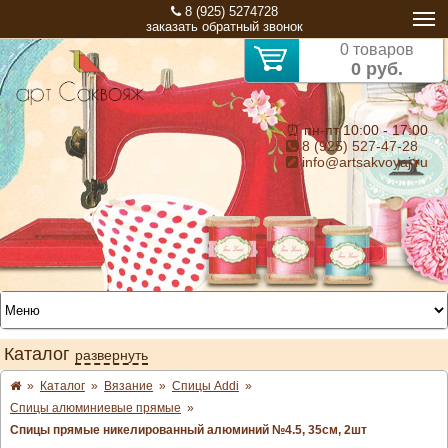
8 (925) 5274728
заказать обратный звонок
0 товаров
0 руб.
⏰ пн-пт 10:00 - 17:00
8 (925) 527-47-28
info@artsakvoyaj.ru
Каталог
развернуть
»
Каталог
»
Вязание
»
Спицы Addi
»
Спицы алюминиевые прямые
»
Спицы прямые никелированный алюминий №4.5, 35см, 2шт