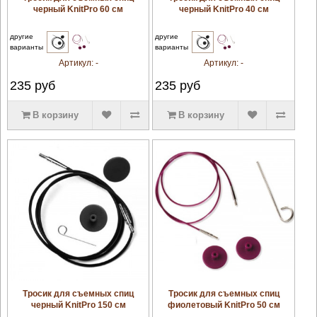
черный KnitPro 60 см
черный KnitPro 40 см
другие
другие
варианты
варианты
Артикул:
-
Артикул:
-
235
руб
235
руб
В корзину
В корзину
увеличить
увеличить
Тросик для съемных спиц
Тросик для съемных спиц
черный KnitPro 150 см
фиолетовый KnitPro 50 см