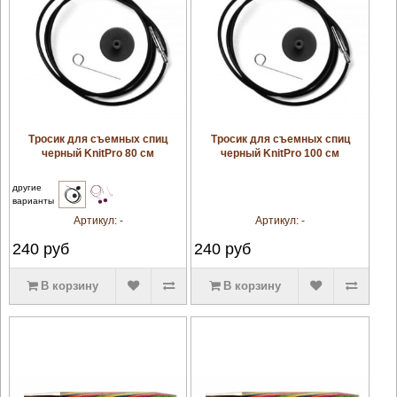
увеличить
увеличить
Тросик для съемных спиц
Тросик для съемных спиц
черный KnitPro 80 см
черный KnitPro 100 см
другие
варианты
Артикул:
-
Артикул:
-
240
руб
240
руб
В корзину
В корзину