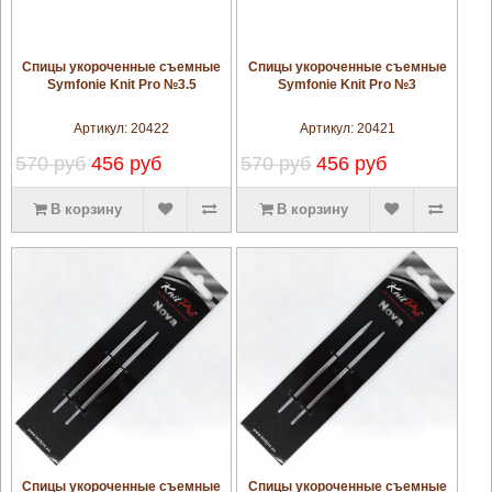
увеличить
увеличить
Спицы укороченные съемные
Спицы укороченные съемные
Symfonie Knit Pro №3.5
Symfonie Knit Pro №3
Артикул:
20422
Артикул:
20421
570 руб
456 руб
570 руб
456 руб
В корзину
В корзину
увеличить
увеличить
Спицы укороченные съемные
Спицы укороченные съемные