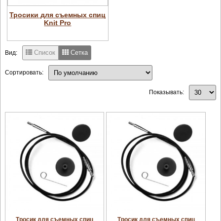
Тросики для съемных спиц
Knit Pro
Список
Сетка
Вид:
Сортировать:
Показывать:
увеличить
увеличить
Тросик для съемных спиц
Тросик для съемных спиц