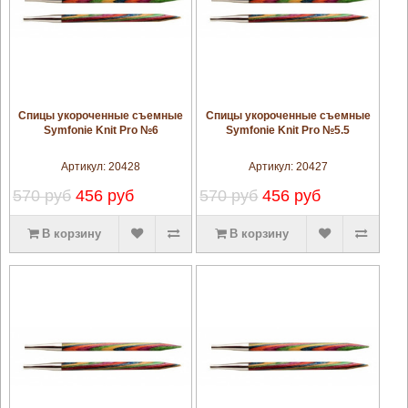
увеличить
увеличить
Спицы укороченные съемные
Спицы укороченные съемные
Symfonie Knit Pro №6
Symfonie Knit Pro №5.5
Артикул:
20428
Артикул:
20427
570 руб
456 руб
570 руб
456 руб
В корзину
В корзину