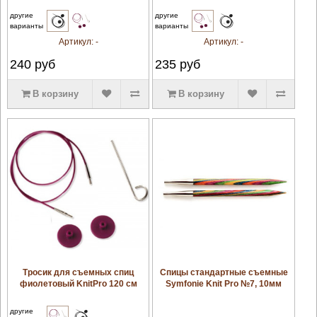
другие
другие
варианты
варианты
Артикул:
-
Артикул:
-
240
руб
235
руб
В корзину
В корзину
увеличить
увеличить
Тросик для съемных спиц
Спицы стандартные съемные
фиолетовый KnitPro 120 см
Symfonie Knit Pro №7, 10мм
другие