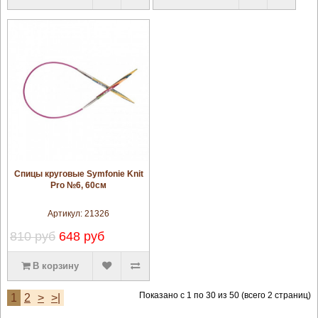
увеличить
Спицы круговые Symfonie Knit
Pro №6, 60см
Артикул:
21326
810 руб
648 руб
В корзину
Показано с 1 по 30 из 50 (всего 2 страниц)
1
2
>
>|