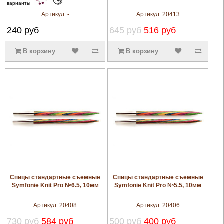
варианты
Артикул:
-
Артикул:
20413
240
руб
645 руб
516 руб
В корзину
В корзину
увеличить
увеличить
Спицы стандартные съемные
Спицы стандартные съемные
Symfonie Knit Pro №6.5, 10мм
Symfonie Knit Pro №5.5, 10мм
Артикул:
20408
Артикул:
20406
730 руб
584 руб
500 руб
400 руб