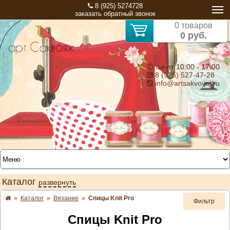
8 (925) 5274728
заказать обратный звонок
0 товаров
0 руб.
⏰ пн-пт 10:00 - 17:00
8 (925) 527-47-28
info@artsakvoyaj.ru
Каталог
развернуть
»
Каталог
»
Вязание
»
Спицы Knit Pro
Фильтр
Спицы Knit Pro