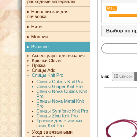
расходные материалы
628 р.
Наполнители для
пэчворка
Нити
Выбор по п
Молнии
Вязание
Аксессуары для вязания
Крючки Clover
Пряжа
Спицы Addi
Спицы Knit Pro
Список
Вид:
Спицы Cubics Knit Pro
Спицы Ginger Knit Pro
Спицы Nova Cubics Knit
Pro
Спицы Nova Metal Knit
Pro
Спицы Symfonie Knit Pro
Спицы Zing Knit Pro
Тросики для съемных
спиц Knit Pro
Уход за вязанными
изделиями