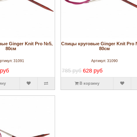
увеличить
увеличить
ые Ginger Knit Pro №5,
Спицы круговые Ginger Knit Pro 
80см
80см
ртикул:
31091
Артикул:
31090
 руб
785 руб
628 руб
ину
В корзину