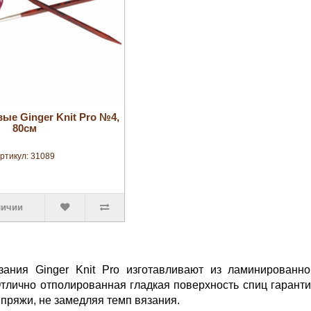
увеличить
ые Ginger Knit Pro №4,
80см
ртикул:
31089
личии
ания Ginger Knit Pro изготавливают из ламинированн
тлично отполированная гладкая поверхность спиц гаранти
 пряжи, не замедляя темп вязания.