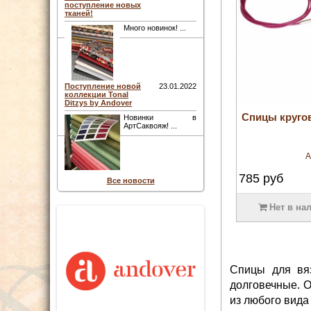
поступление новых
тканей!
Много новинок! ...
Поступление новой
23.01.2022
коллекции Tonal
Ditzys by Andover
Спицы кругов
Новинки в
АртСаквояж! ...
А
785
руб
Все новости
Нет в на
Спицы для вяз
долговечные. О
из любого вида