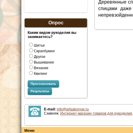
Деревянные спи
спицами даже
непревзойденны
Опрос
Каким видом рукоделия вы
занимаетесь?
Шитье
Скрапбукинг
Другое
Вышивание
Вязание
Квилинг
Проголосовать
Результаты
E-mail:
info@artsakvoyaj.ru
Саквояж.
Интернет-магазин товаров для рукоделия,
Меню