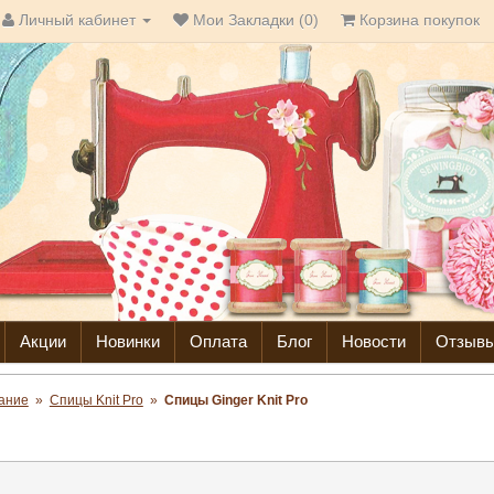
Личный кабинет
Мои Закладки (0)
Корзина покупок
Акции
Новинки
Оплата
Блог
Новости
Отзыв
ание
»
Спицы Knit Pro
»
Спицы Ginger Knit Pro