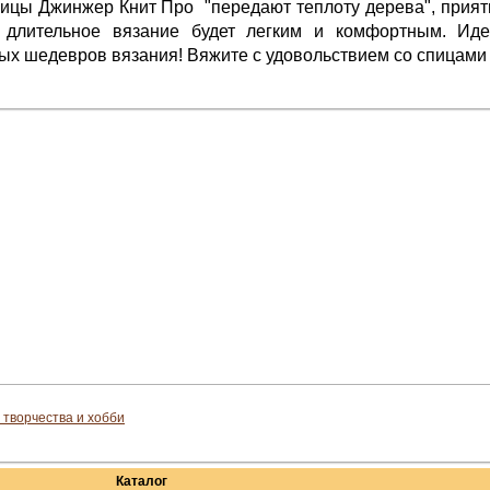
цы Джинжер Книт Про "передают теплоту дерева", приятн
 длительное вязание будет легким и комфортным. Иде
х шедевров вязания! Вяжите с удовольствием со спицами Gi
 творчества и хобби
Каталог