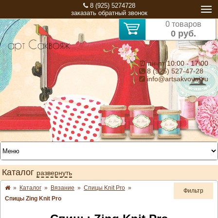
8 (925) 5274728
заказать обратный звонок
0 товаров
0 руб.
⏰ пн-пт 10:00 - 17:00
8 (925) 527-47-28
info@artsakvoyaj.ru
Каталог
развернуть
»
Каталог
»
Вязание
»
Спицы Knit Pro
»
Фильтр
Спицы Zing Knit Pro