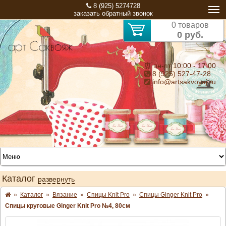
8 (925) 5274728
заказать обратный звонок
0 товаров
0 руб.
⏰ пн-пт 10:00 - 17:00
8 (925) 527-47-28
info@artsakvoyaj.ru
Каталог
развернуть
»
Каталог
»
Вязание
»
Спицы Knit Pro
»
Спицы Ginger Knit Pro
»
Спицы круговые Ginger Knit Pro №4, 80см