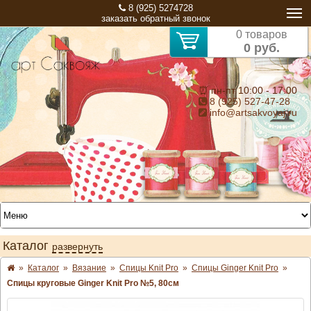
8 (925) 5274728
заказать обратный звонок
0 товаров
0 руб.
⏰ пн-пт 10:00 - 17:00
8 (925) 527-47-28
info@artsakvoyaj.ru
Каталог
развернуть
»
Каталог
»
Вязание
»
Спицы Knit Pro
»
Спицы Ginger Knit Pro
»
Спицы круговые Ginger Knit Pro №5, 80см