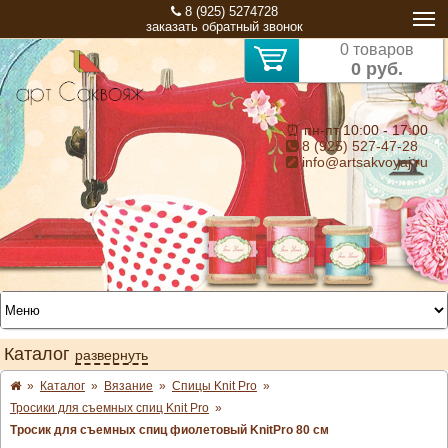
8 (925) 5274728
заказать обратный звонок
0 товаров
0 руб.
⏰ пн-пт 10:00 - 17:00
8 (925) 527-47-28
info@artsakvoyaj.ru
Каталог
развернуть
»
Каталог
»
Вязание
»
Спицы Knit Pro
»
Тросики для съемных спиц Knit Pro
»
Тросик для съемных спиц фиолетовый KnitPro 80 см