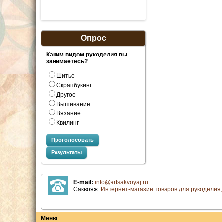
Опрос
Каким видом рукоделия вы
занимаетесь?
Шитье
Скрапбукинг
Другое
Вышивание
Вязание
Квилинг
Проголосовать
Результаты
E-mail:
info@artsakvoyaj.ru
Саквояж.
Интернет-магазин товаров для рукоделия,
Меню