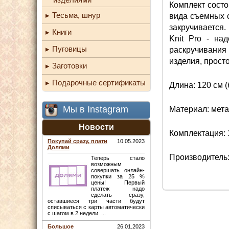
Комплект состо
Тесьма, шнур
вида съемных с
закручивается.
Книги
Knit Pro - на
Пуговицы
раскручивания 
изделия, просто
Заготовки
Подарочные сертификаты
Длина: 120 см 
Мы в Instagram
Материал: мета
Новости
Комплектация: 1
Покупай сразу, плати
10.05.2023
Долями
Производитель:
Теперь стало
возможным
совершать онлайн-
покупки за 25 %
цены! Первый
платеж надо
сделать сразу,
оставшиеся три части будут
списываться с карты автоматически
с шагом в 2 недели. ...
Большое
26.01.2023