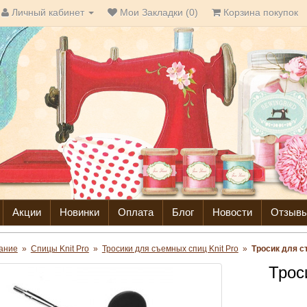
Личный кабинет
Мои Закладки (0)
Корзина покупок
Акции
Новинки
Оплата
Блог
Новости
Отзыв
ание
»
Спицы Knit Pro
»
Тросики для съемных спиц Knit Pro
»
Тросик для с
Трос