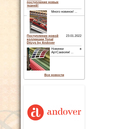
поступление новых
тканей!
Много новинок! ...
Поступление новой
23.01.2022
коллекции Tonal
Ditzys by Andover
Новинки в
АртСаквояж! ...
Все новости