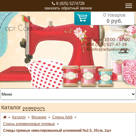
8 (925) 5274728
заказать обратный звонок
0 товаров
0 руб.
⏰ пн-пт 10:00 - 17:00
8 (925) 527-47-28
info@artsakvoyaj.ru
Каталог
развернуть
»
Каталог
»
Вязание
»
Спицы Addi
»
Спицы алюминиевые прямые
»
Спицы прямые никелированный алюминий №2.5, 35см, 2шт