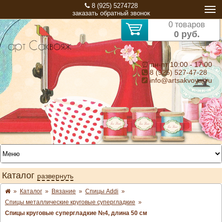
8 (925) 5274728
заказать обратный звонок
0 товаров
0 руб.
⏰ пн-пт 10:00 - 17:00
8 (925) 527-47-28
info@artsakvoyaj.ru
Каталог
развернуть
»
Каталог
»
Вязание
»
Спицы Addi
»
Спицы металлические круговые супергладкие
»
Спицы круговые супергладкие №4, длина 50 см