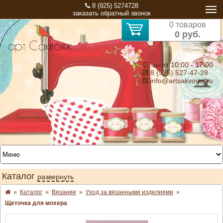
8 (925) 5274728
заказать обратный звонок
0 товаров
0 руб.
⏰ пн-пт 10:00 - 17:00
8 (925) 527-47-28
info@artsakvoyaj.ru
Каталог
развернуть
»
Каталог
»
Вязание
»
Уход за вязанными изделиями
»
Щеточка для мохера