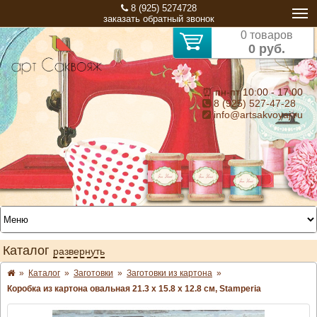
8 (925) 5274728
заказать обратный звонок
0 товаров
0 руб.
⏰ пн-пт 10:00 - 17:00
8 (925) 527-47-28
info@artsakvoyaj.ru
Каталог
развернуть
»
Каталог
»
Заготовки
»
Заготовки из картона
»
Коробка из картона овальная 21.3 х 15.8 х 12.8 см, Stamperia