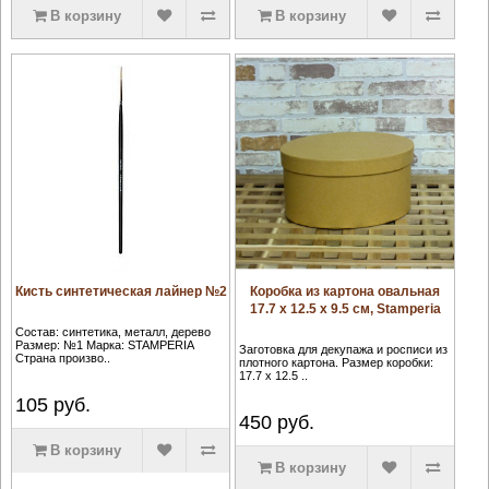
В корзину
В корзину
Кисть синтетическая лайнер №2
Коробка из картона овальная
17.7 х 12.5 х 9.5 см, Stamperia
Состав: синтетика, металл, дерево
Размер: №1 Марка: STAMPERIA
Заготовка для декупажа и росписи из
Страна произво..
плотного картона. Размер коробки:
17.7 х 12.5 ..
105
руб.
450
руб.
В корзину
В корзину