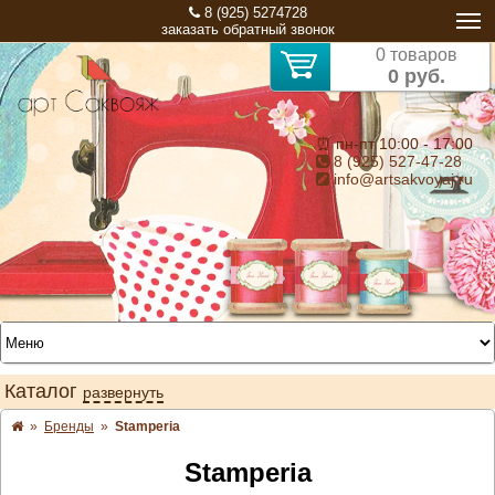
8 (925) 5274728
заказать обратный звонок
0 товаров
0 руб.
⏰ пн-пт 10:00 - 17:00
8 (925) 527-47-28
info@artsakvoyaj.ru
Каталог
развернуть
»
Бренды
»
Stamperia
Stamperia