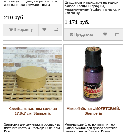
используются для декора текстиля,
Двухшаговый лак-кракле на водной
дерева, стекла, бумаги. Прида..
основе. Трещины средние,
неравномерные (эффект потертости
или зашку..
210
руб.
1 171
руб.
В корзину
Предзаказ
Коробка из картона круглая
Микроблёстки ФИОЛЕТОВЫЙ,
17.8х7 см, Stamperia
Stamperia
Заготовка для декупажа и росписи из
Мельчайшие блёстки или глиттер,
плотного картона. Размер: 17.8* 7 см
используются для декора текстиля,
Все дл..
дерева, стекла, бумаги. Прида..